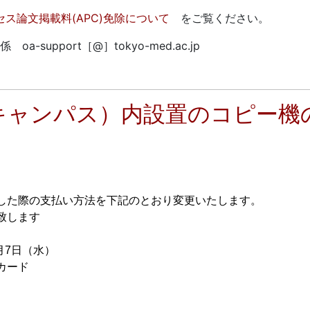
クセス論文掲載料(APC)免除について
をご覧ください。
pport［@］tokyo-med.ac.jp
キャンパス）内設置のコピー機
した際の支払い方法を下記のとおり変更いたします。
致します
7日（水）
カード