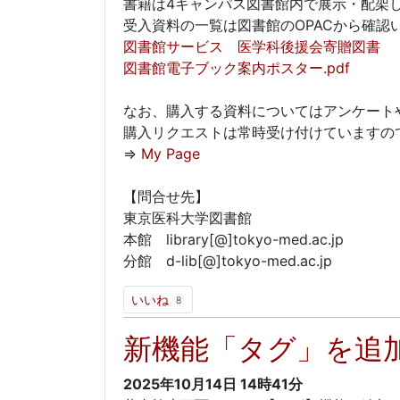
書籍は4キャンパス図書館内で展示・配架
受入資料の一覧は図書館のOPACから確認
図書館サービス 医学科後援会寄贈図書
図書館電子ブック案内ポスター.pdf
なお、購入する資料についてはアンケート
購入リクエストは常時受け付けていますので
⇒
My Page
【問合せ先】
東京医科大学図書館
本館 library[@]tokyo-med.ac.jp
分館 d-lib[@]tokyo-med.ac.jp
いいね
8
新機能「タグ」を追
2025年10月14日
14時41分