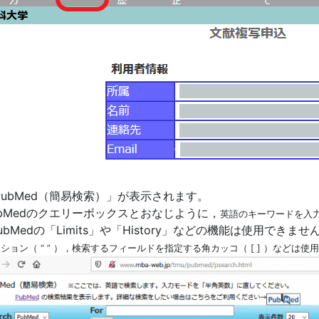
PubMed（簡易検索）」が表示されます。
ubMedのクエリーボックスとおなじように，
英語のキーワードを入
PubMedの「Limits」や「History」などの機能は使用で
ション（ “ ” ），検索するフィールドを指定する角カッコ（ [ ] ）などは使