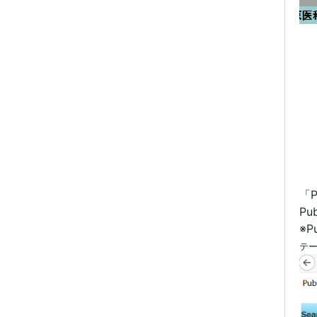
「
P
※
テー