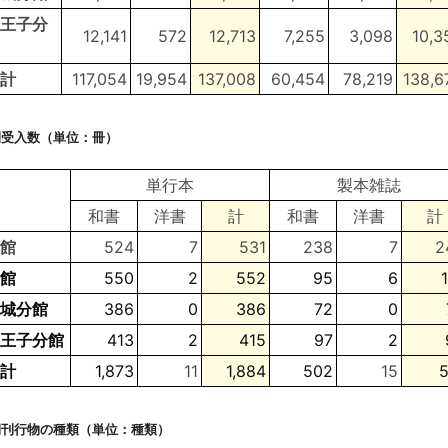
王子分
12,141
572
12,713
7,255
3,098
10,3
計
117,054
19,954
137,008
60,454
78,219
138,6
間受入数（単位：冊）
単行本
製本雑誌
和書
洋書
計
和書
洋書
計
館
524
7
531
238
7
2
館
550
2
552
95
6
城分館
386
0
386
72
0
王子分館
413
2
415
97
2
計
1,873
11
1,884
502
15
5
期刊行物の種類（
単位：
種類）