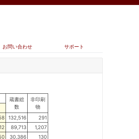
お問い合わせ
サポート
蔵書総
非印刷
数
物
58
132,516
291
12
89,713
1,207
50
30,386
130