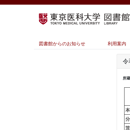
図書館からのお知らせ
利用案内
令
所
本
分
茨