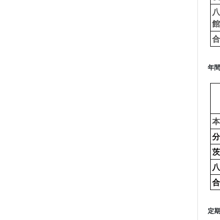
八
館
合
年
本
分
茨
八
合
定