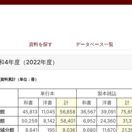
資料を探す
データベース一覧
和4年度（2022年度）
蔵資料累計（単位：冊）
単行本
製本雑誌
和書
洋書
計
和書
洋書
計
館
45,813
11,045
56,858
36,567
39,091
75,6
館
50,259
8,142
58,401
6,952
24,360
31,3
城分館
8,841
195
9,036
9,680
11,670
21,3