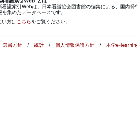
最新看護索引Web”とは
新看護索引Webは、日本看護協会図書館の編集による、国内発
報を集めたデータベースです。
使い方は
こちら
をご覧ください。
/
選書方針
/
統計
/
個人情報保護方針
/
本学e-learnin