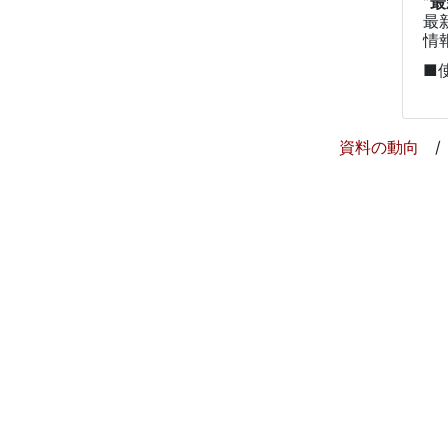
”
最
情
■
資料の動向