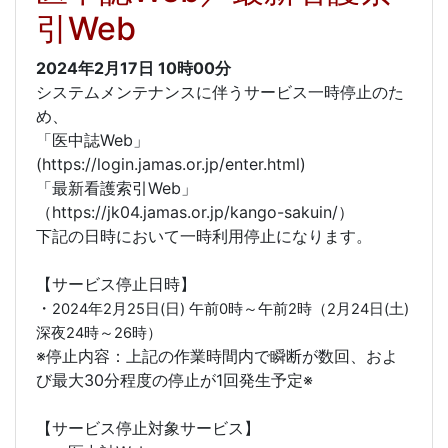
引Web
2024年2月17日
10時00分
システムメンテナンスに伴うサービス一時停止のた
め、
「医中誌Web」
(https://login.jamas.or.jp/enter.html)
「最新看護索引Web」
（https://jk04.jamas.or.jp/kango-sakuin/）
下記の日時において一時利用停止になります。
【サービス停止日時】
・
2024年2月25日(日) 午前0時～午前2時（2月24日(土)
深夜24時～26時）
※停止内容：上記の作業時間内で瞬断が数回、およ
び最大30分程度の停止が1回発生予定※
【サービス停止対象サービス】