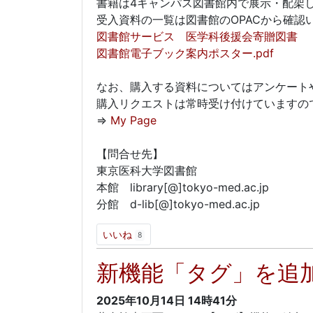
書籍は4キャンパス図書館内で展示・配架
受入資料の一覧は図書館のOPACから確認
図書館サービス 医学科後援会寄贈図書
図書館電子ブック案内ポスター.pdf
なお、購入する資料についてはアンケート
購入リクエストは常時受け付けていますので
⇒
My Page
【問合せ先】
東京医科大学図書館
本館 library[@]tokyo-med.ac.jp
分館 d-lib[@]tokyo-med.ac.jp
いいね
8
新機能「タグ」を追
2025年10月14日
14時41分