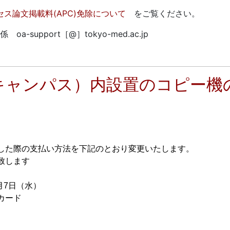
クセス論文掲載料(APC)免除について
をご覧ください。
pport［@］tokyo-med.ac.jp
キャンパス）内設置のコピー機
した際の支払い方法を下記のとおり変更いたします。
致します
7日（水）
カード