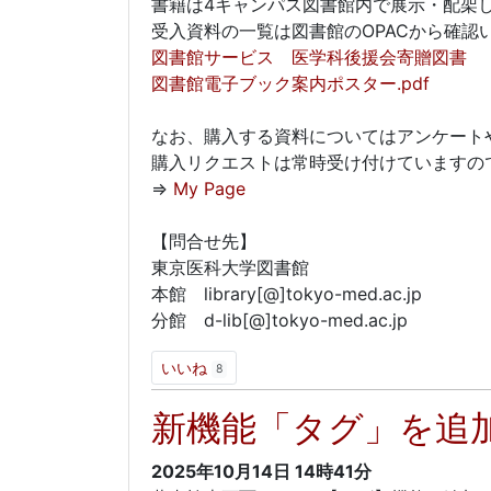
書籍は4キャンパス図書館内で展示・配架
受入資料の一覧は図書館のOPACから確認
図書館サービス 医学科後援会寄贈図書
図書館電子ブック案内ポスター.pdf
なお、購入する資料についてはアンケート
購入リクエストは常時受け付けていますので
⇒
My Page
【問合せ先】
東京医科大学図書館
本館 library[@]tokyo-med.ac.jp
分館 d-lib[@]tokyo-med.ac.jp
いいね
8
新機能「タグ」を追
2025年10月14日
14時41分