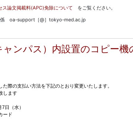
クセス論文掲載料(APC)免除について
をご覧ください。
pport［@］tokyo-med.ac.jp
キャンパス）内設置のコピー機
した際の支払い方法を下記のとおり変更いたします。
致します
7日（水）
カード