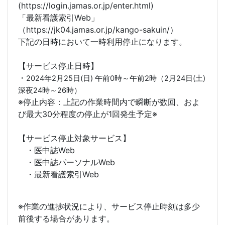
(https://login.jamas.or.jp/enter.html)
「最新看護索引Web」
（https://jk04.jamas.or.jp/kango-sakuin/）
下記の日時において一時利用停止になります。
【サービス停止日時】
・
2024年2月25日(日) 午前0時～午前2時（2月24日(土)
深夜24時～26時）
※停止内容：上記の作業時間内で瞬断が数回、およ
び最大30分程度の停止が1回発生予定※
【サービス停止対象サービス】
・医中誌Web
・医中誌パーソナルWeb
・最新看護索引Web
※作業の進捗状況により、サービス停止時刻は多少
前後する場合があります。