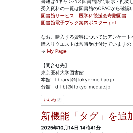
書籍は4キャンパス図書館内で展示・配架
受入資料の一覧は図書館のOPACから確認
図書館サービス 医学科後援会寄贈図書
図書館電子ブック案内ポスター.pdf
なお、購入する資料についてはアンケート
購入リクエストは常時受け付けていますので
⇒
My Page
【問合せ先】
東京医科大学図書館
本館 library[@]tokyo-med.ac.jp
分館 d-lib[@]tokyo-med.ac.jp
いいね
8
新機能「タグ」を追
2025年10月14日
14時41分