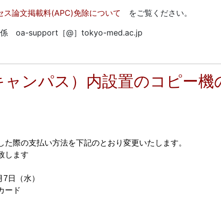
クセス論文掲載料(APC)免除について
をご覧ください。
pport［@］tokyo-med.ac.jp
キャンパス）内設置のコピー機
した際の支払い方法を下記のとおり変更いたします。
致します
7日（水）
カード