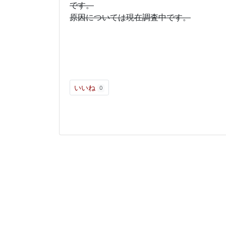
です。
原因については現在調査中です。
【問い合わせ先】
メールアドレス：library
内線：562
いいね
0