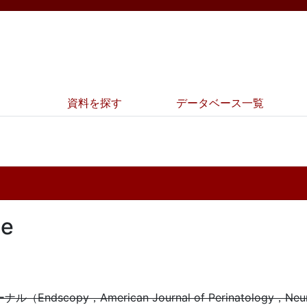
資料を探す
データベース一覧
e
ndscopy，American Journal of Perinatology，N