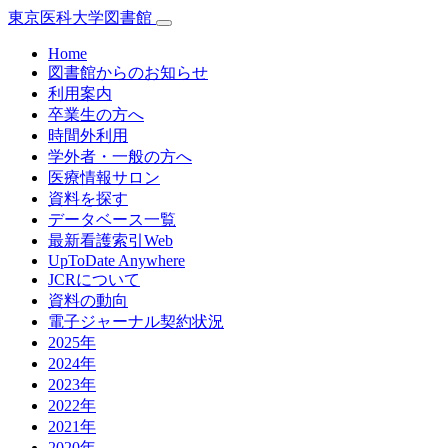
東京医科大学図書館
Home
図書館からのお知らせ
利用案内
卒業生の方へ
時間外利用
学外者・一般の方へ
医療情報サロン
資料を探す
データベース一覧
最新看護索引Web
UpToDate Anywhere
JCRについて
資料の動向
電子ジャーナル契約状況
2025年
2024年
2023年
2022年
2021年
2020年